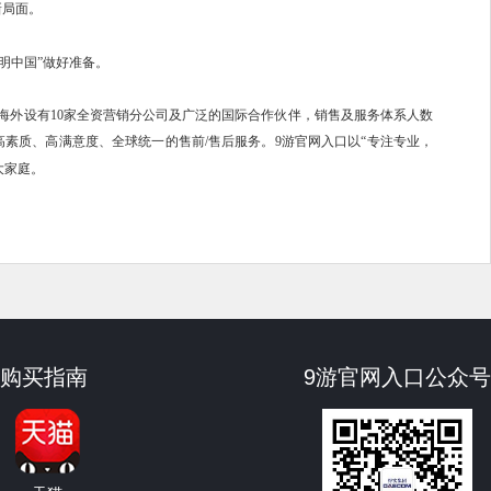
新局面。
明中国”做好准备。
海外设有
10
家全资营销分公司及广泛的国际合作伙伴，销售及服务体系人数
、高素质、高满意度、全球统一的售前
/
售后服务。
9游官网入口以“专注专业，
大家庭。
购买指南
9游官网入口公众号