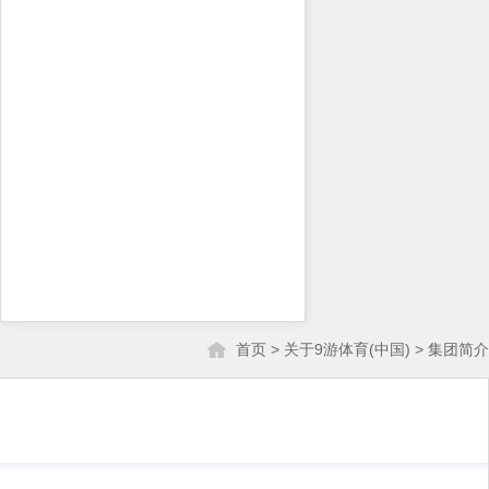
首页
>
关于9游体育(中国)
>
集团简介