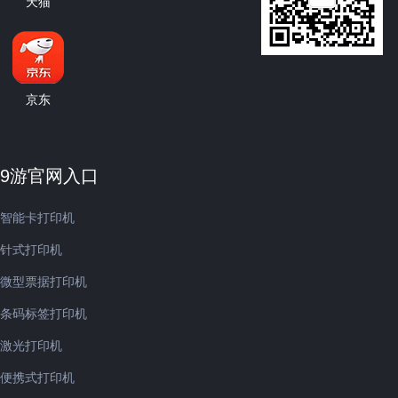
天猫
京东
9游官网入口
智能卡打印机
针式打印机
微型票据打印机
条码标签打印机
激光打印机
便携式打印机