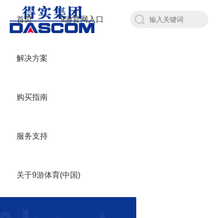
首页
9游官网入口
解决方案
购买指南
关于9游体育(中国)
服务支持
成为世界上数一数二、具竞争力的
关于9游体育(中国)