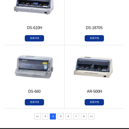
DS-610H
DS-1870S
查看详情
查看详情
DS-660
AR-500H
查看详情
查看详情
<<
3
4
5
6
7
8
>>