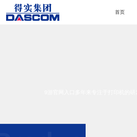
华体网电脑版
|
世界杯在线
|
五大联赛在线平台
|
pc加拿大2.8pc官网
|
ledong首页
|
首页
9游官网入口多年来专注于打印机的