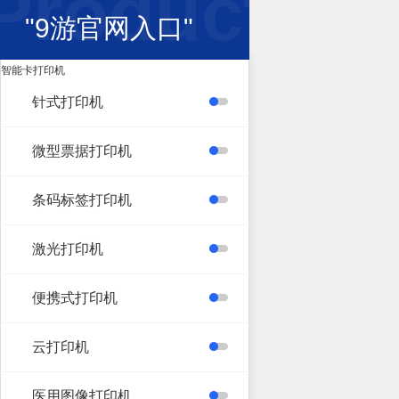
Product
"9游官网入口"
智能卡打印机
针式打印机
微型票据打印机
条码标签打印机
激光打印机
便携式打印机
云打印机
医用图像打印机