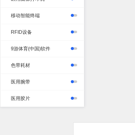
移动智能终端
RFID设备
9游体育(中国)软件
色带耗材
医用腕带
医用胶片