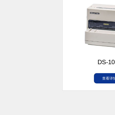
DS-10
查看详