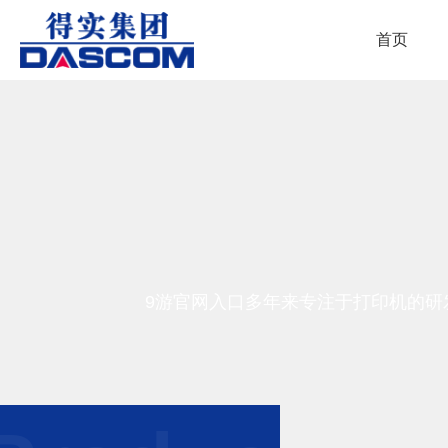
华体网电脑版
|
世界杯在线
|
五大联赛在线平台
|
pc加拿大2.8pc官网
|
ledong首页
|
首页
9游官网入口多年来专注于打印机的