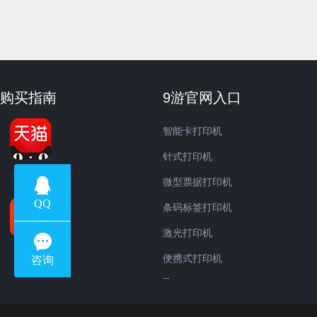
购买指南
9游官网入口
智能卡打印机
针式打印机
天猫
微型票据打印机
条码标签打印机
激光打印机
京东
便携式打印机
...