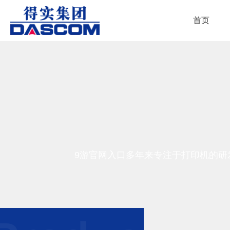
华体网电脑版
|
世界杯在线
|
五大联赛在线平台
|
pc加拿大2.8pc官网
|
ledong首页
|
首页
9游官网入口多年来专注于打印机的