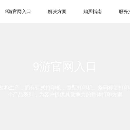
开云全线app登陆
|
五大联赛买球网
|
乐竞电竞平台
|
千亿官方网站
|
9游官网入口
解决方案
购买指南
服务
9游官网入口
研发和生产，拥有针式打印机，微型打印机、条码标签打印
个产品系列，为客户提供具竞争力的整体打印方案