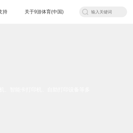
支持
关于9游体育(中国)
机、智能卡打印机、自助打印设备等多