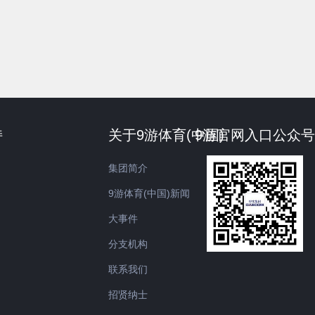
持
关于9游体育(中国)
9游官网入口公众号
集团简介
9游体育(中国)新闻
大事件
分支机构
联系我们
招贤纳士