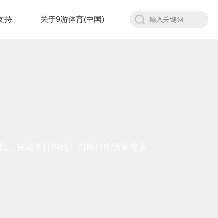
支持
关于9游体育(中国)
机、智能卡打印机、自助打印设备等多