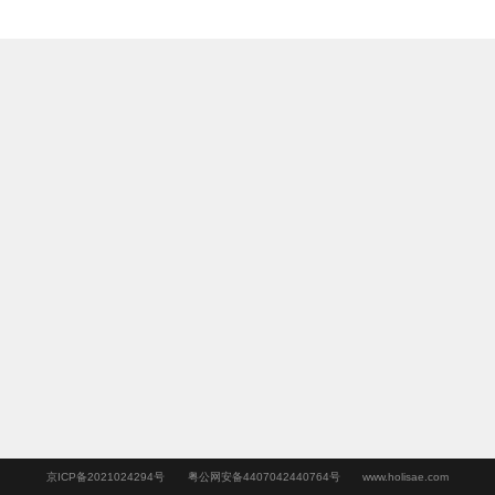
京ICP备2021024294号
粤公网安备4407042440764号
www.holisae.com