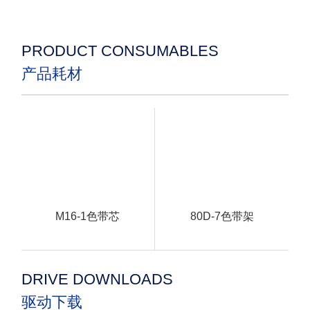
PRODUCT CONSUMABLES
产品耗材
M16-1色带芯
80D-7色带架
DRIVE DOWNLOADS
驱动下载