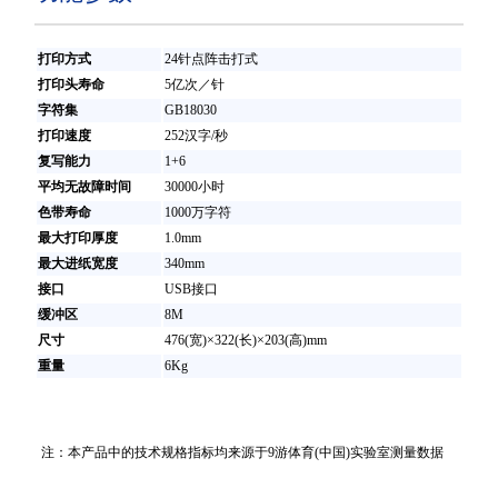
打印方式
24
针点阵击打式
打印头寿命
5亿次／针
字符集
GB18030
打印速度
252
汉字
/
秒
复写能力
1+6
平均无故障时间
30000
小时
色带寿命
1000万字符
最大打印厚度
1.0mm
最大进纸宽度
340mm
接口
USB
接口
缓冲区
8M
尺寸
476(
宽
)
×
322(
长
)
×
203(
高
)mm
重量
6Kg
注：本产品中的技术规格指标均来源于9游体育(中国)实验室测量数据