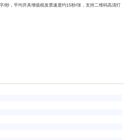
5字/秒，平均开具增值税发票速度约15秒/张，支持二维码高清打