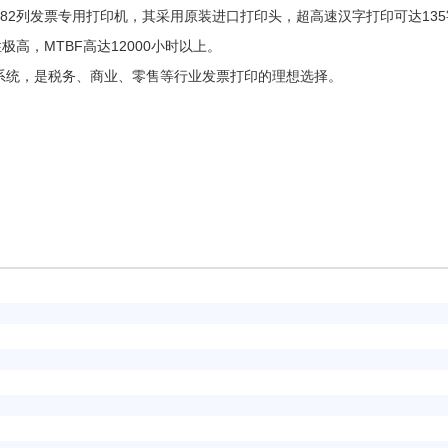
专业82列发票专用打印机，其采用原装进口打印头，超高速汉字打印可达13
高，MTBF高达12000小时以上。
开票系统，是税务、商业、零售等行业发票打印的理想选择。