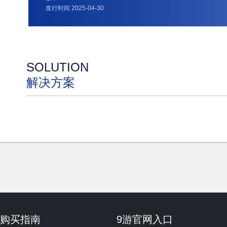
发行时间 2025-04-30
SOLUTION
解决方案
购买指南
9游官网入口