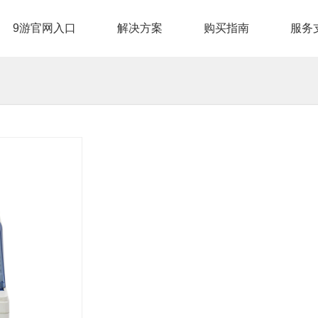
开云全线app登陆
|
五大联赛买球网
|
乐竞电竞平台
|
千亿官方网站
|
9游官网入口
解决方案
购买指南
服务