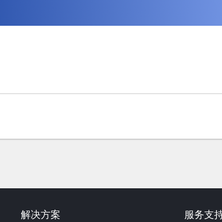
解决方案
服务支