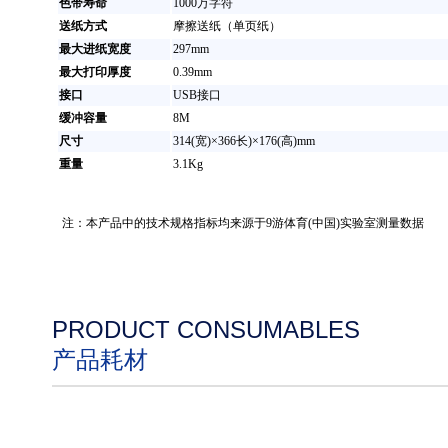
色带寿命
1000
万字符
送纸方式
摩擦送纸（单页纸）
最大进纸宽度
297mm
最大打印厚度
0.39mm
接口
USB
接口
缓冲容量
8M
尺寸
314(
宽
)
×
366
长
)
×
176(
高
)mm
重量
3.1Kg
注：本产品中的技术规格指标均来源于9游体育(中国)实验室测量数据
PRODUCT CONSUMABLES
产品耗材