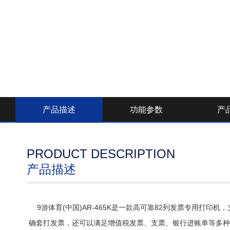
产品描述
功能参数
产
PRODUCT DESCRIPTION
产品描述
9游体育(中国)AR-465K是一款高可靠82列发票专用打
确套打发票，还可以满足增值税发票、支票、银行进账单等多种