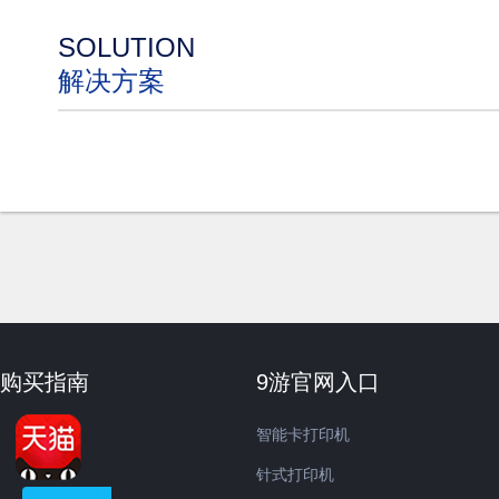
SOLUTION
解决方案
购买指南
9游官网入口
智能卡打印机
针式打印机