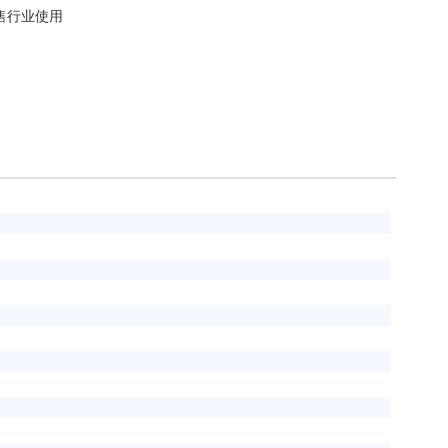
售行业使用