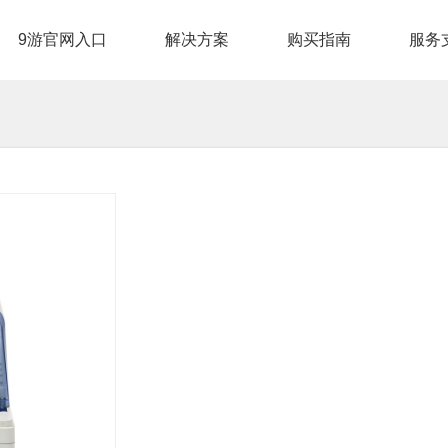
开云全线app登陆
|
五大联赛买球网
|
乐竞电竞平台
|
千亿官方网站
|
9游官网入口
解决方案
购买指南
服务