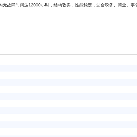
，平均无故障时间达12000小时，结构敦实，性能稳定，适合税务、商业、零