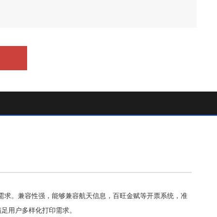
印需求。兼容性强，能够兼容航天信息，百旺金赋等开票系统，准
满足用户多样化打印需求。