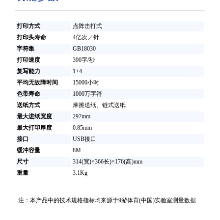
打印方式
点阵击打式
打印头寿命
4
亿次／针
字符集
GB18030
打印速度
390
字
/
秒
复写能力
1+4
平均无故障时间
15000
小时
色带寿命
1000
万字符
送纸方式
摩擦送纸、链式送纸
最大进纸宽度
297mm
最大打印厚度
0.85mm
接口
USB
接口
缓冲容量
8M
尺寸
314(
宽
)
×
366
长
)
×
176(
高
)mm
重量
3.1Kg
注：本产品中的技术规格指标均来源于9游体育(中国)实验室测量数据