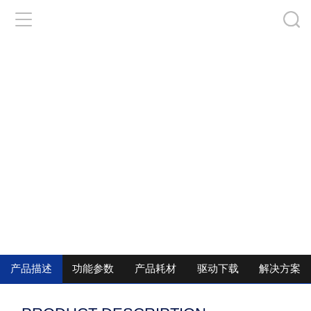
华体网电脑版
|
世界杯在线
|
五大联赛在线平台
|
pc加拿大2.8pc官网
|
ledong首页
|
开云全线app登陆
|
五大联赛买球网
|
乐竞电竞平台
|
千亿官
方网站
|
产品描述
功能参数
产品耗材
驱动下载
解决方案