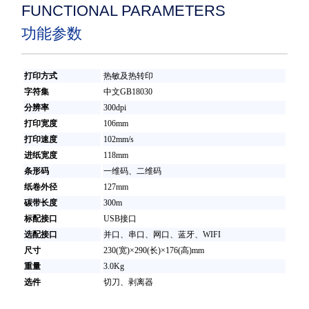
FUNCTIONAL PARAMETERS
功能参数
打印方式
热敏及热转印
字符集
中文
GB18030
分辨率
300dpi
打印宽度
106mm
打印速度
102mm/s
进纸宽度
118mm
条形码
一维码、二维码
纸卷外径
127mm
碳带长度
300m
标配接口
USB
接口
选配接口
并口、串口、网口、蓝牙、
WIFI
尺寸
230(
宽
)
×
290(
长
)
×
176(
高
)mm
重量
3.0Kg
选件
切刀、剥离器