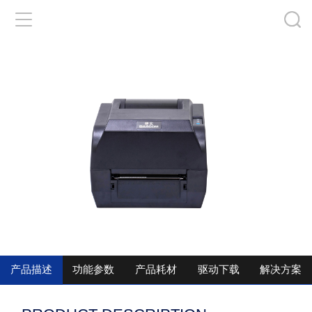
华体网电脑版
|
世界杯在线
|
五大联赛在线平台
|
pc加拿大2.8pc官网
|
ledong首页
|
开云全线app登陆
|
五大联赛买球网
|
乐竞电竞平台
|
千亿官
方网站
|
产品描述
功能参数
产品耗材
驱动下载
解决方案