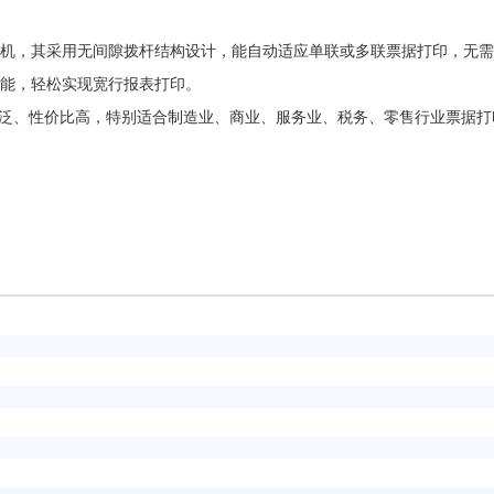
据打印机，其采用无间隙拨杆结构设计，能自动适应单联或多联票据打印，无
能，轻松实现宽行报表打印。
途广泛、性价比高，特别适合制造业、商业、服务业、税务、零售行业票据打