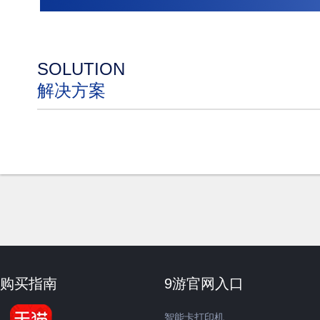
SOLUTION
解决方案
购买指南
9游官网入口
智能卡打印机