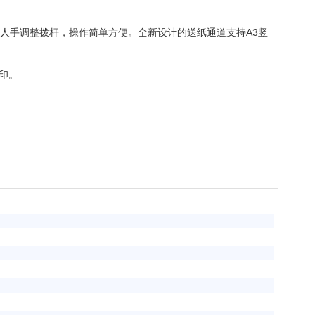
需人手调整拨杆，操作简单方便。全新设计的送纸通道支持A3竖
印。