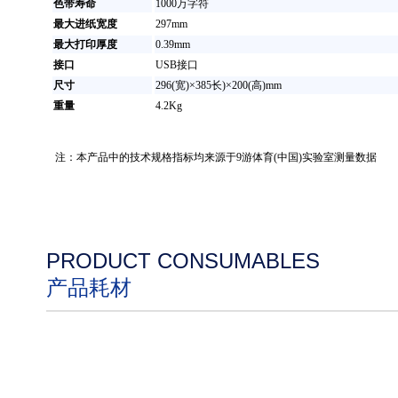
色带寿命
1000
万字符
最大进纸宽度
297mm
最大打印厚度
0.39mm
接口
USB
接口
尺寸
296(
宽
)
×
385
长
)
×
200(
高
)mm
重量
4.2Kg
注：本产品中的技术规格指标均来源于9游体育(中国)实验室测量数据
PRODUCT CONSUMABLES
产品耗材