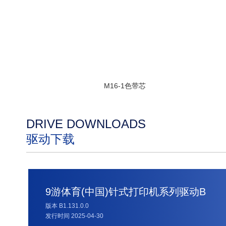
M16-1色带芯
DRIVE DOWNLOADS
驱动下载
9游体育(中国)针式打印机系列驱动B
版本 B1.131.0.0
发行时间 2025-04-30