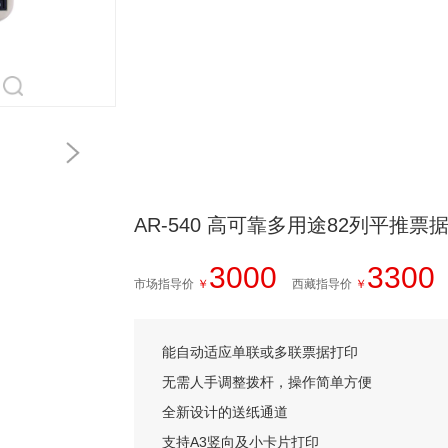
AR-540 高可靠多用途82列平推票
3000
3300
市场指导价
￥
西藏指导价
￥
能自动适应单联或多联票据打印
无需人手调整拨杆，操作简单方便
全新设计的送纸通道
支持A3竖向及小卡片打印