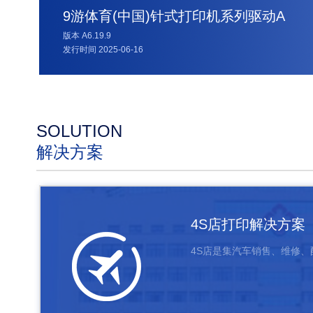
9游体育(中国)针式打印机系列驱动A
版本 A6.19.9
发行时间 2025-06-16
SOLUTION
解决方案
4S店打印解决方案
4S店是集汽车销售、维修、配