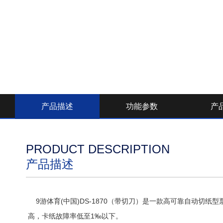
产品描述
功能参数
产
PRODUCT DESCRIPTION
产品描述
9游体育(中国)DS-1870（带切刀）是一款高可靠自动切
高，卡纸故障率低至1‰以下。