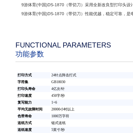
9游体育(中国)DS-1870（带切刀）采用全新改良型打印头
9游体育(中国)DS-1870（带切刀）性能优越，稳定可靠
FUNCTIONAL PARAMETERS
功能参数
打印方式
24
针点阵击打式
字符集
GB18030
打印头寿命
4
亿次
/
针
打印速度
450
字
/
秒
复写能力
1+6
平均无故障时间
20000
小时以上
色带寿命
1000
万字符
送纸方式
链式送纸
送纸速度
5
英寸
/
秒