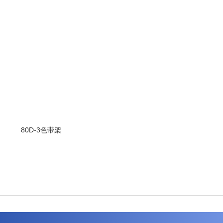
80D-3色带架