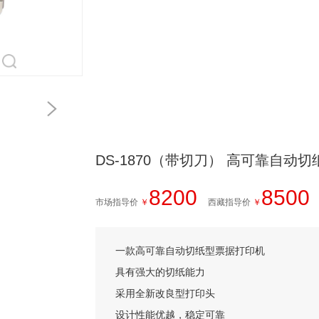
DS-1870（带切刀） 高可靠自动
8200
8500
市场指导价
￥
西藏指导价
￥
一款高可靠自动切纸型票据打印机
具有强大的切纸能力
采用全新改良型打印头
设计性能优越，稳定可靠