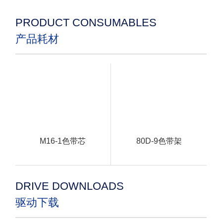
PRODUCT CONSUMABLES
产品耗材
M16-1色带芯
80D-9色带架
DRIVE DOWNLOADS
驱动下载