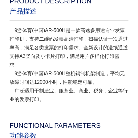
PRODUCT DESCRIPTION
产品描述
9游体育(中国)AR-500H是一款
高速多用途专业发票
打印机
，
支持二维码发票高清打印，扫描认证一次通过
率高，满足各类发票的打印需求。
全新设计的送纸通道
支持A3竖向及小卡片打印，满足用户多样化打印需
求
。
9游体育(中国)AR-500H
整机钢制机架制造，平均无
故障时间达12000小时，性能稳定可靠。
广泛适用于制造业、服务业、商业、税务，企业等行
业的发票打印。
FUNCTIONAL PARAMETERS
功能参数