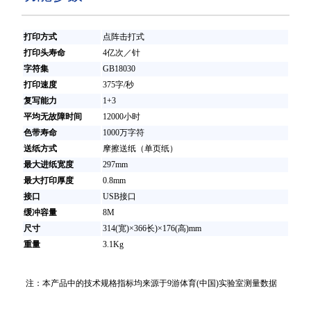
打印方式
点阵击打式
打印头寿命
4
亿次／针
字符集
GB18030
打印速度
375
字
/
秒
复写能力
1+3
平均无故障时间
12000
小时
色带寿命
1000
万字符
送纸方式
摩擦送纸（单页纸）
最大进纸宽度
297mm
最大打印厚度
0.8mm
接口
USB
接口
缓冲容量
8M
尺寸
314(
宽
)
×
366
长
)
×
176(
高
)mm
重量
3.1Kg
注：本产品中的技术规格指标均来源于9游体育(中国)实验室测量数据