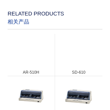
RELATED PRODUCTS
相关产品
AR-510H
SD-610