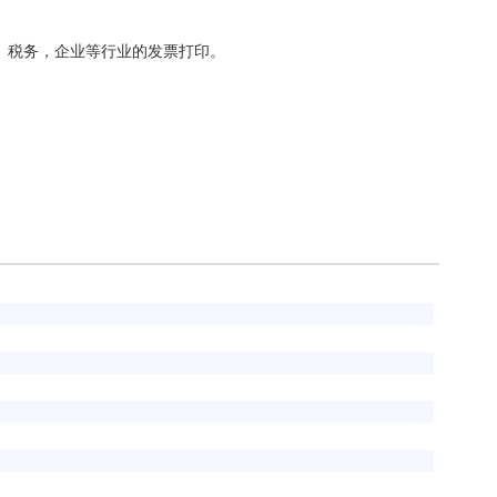
商业、税务，企业等行业的发票打印。