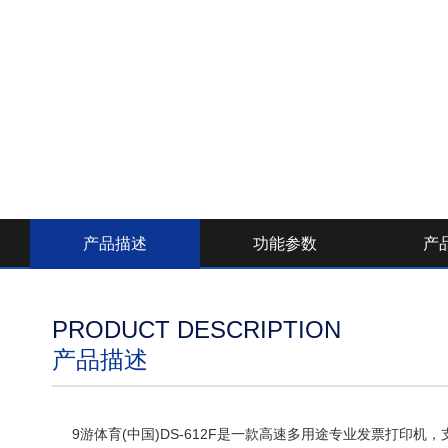
产品描述
功能参数
产
PRODUCT DESCRIPTION
产品描述
9游体育(中国)
DS-612F
是一款高速多用途专业发票打印机，