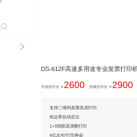
DS-612F高速多用途专业发票打印
2600
2900
市场指导价
￥
西藏指导价
￥
支持二维码发票高清打印
纸边界自动定位
1+3
四联高清晰打印
4
亿次
/
针打印寿命