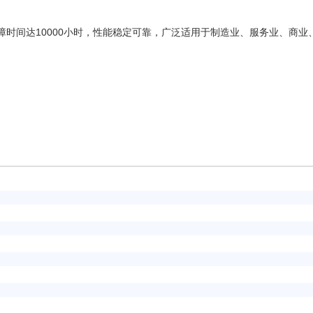
均无故障时间达10000小时，性能稳定可靠，广泛适用于制造业、服务业、