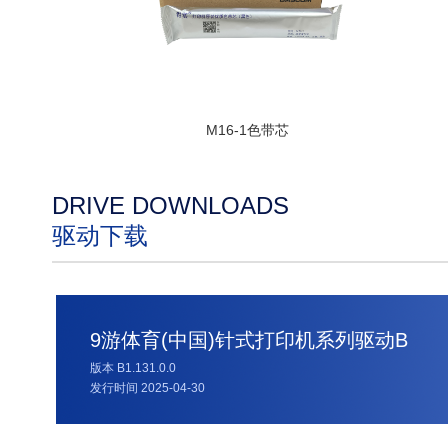
M16-1色带芯
DRIVE DOWNLOADS
驱动下载
9游体育(中国)针式打印机系列驱动B
版本 B1.131.0.0
发行时间 2025-04-30